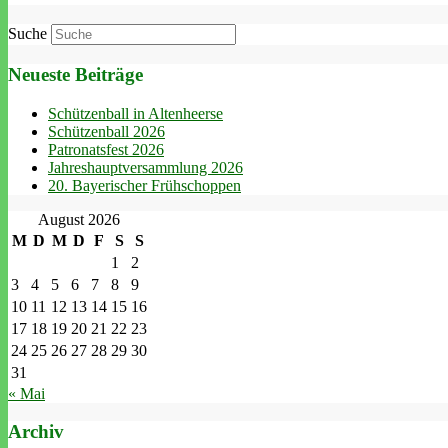
Suche
Neueste Beiträge
Schützenball in Altenheerse
Schützenball 2026
Patronatsfest 2026
Jahreshauptversammlung 2026
20. Bayerischer Frühschoppen
August 2026
M
D
M
D
F
S
S
1
2
3
4
5
6
7
8
9
10
11
12
13
14
15
16
17
18
19
20
21
22
23
24
25
26
27
28
29
30
31
« Mai
Archiv