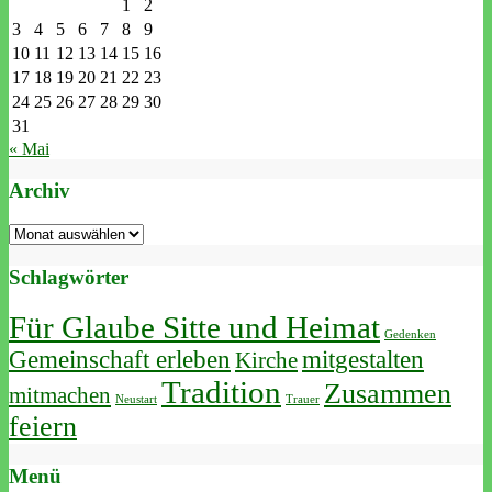
1
2
3
4
5
6
7
8
9
10
11
12
13
14
15
16
17
18
19
20
21
22
23
24
25
26
27
28
29
30
31
« Mai
Archiv
Archiv
Schlagwörter
Für Glaube Sitte und Heimat
Gedenken
Gemeinschaft erleben
mitgestalten
Kirche
Tradition
Zusammen
mitmachen
Neustart
Trauer
feiern
Menü