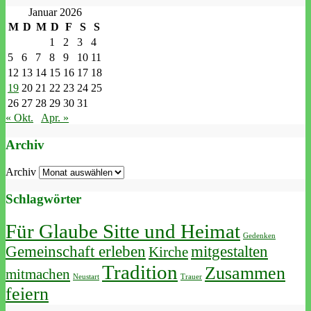
Januar 2026
M
D
M
D
F
S
S
1
2
3
4
5
6
7
8
9
10
11
12
13
14
15
16
17
18
19
20
21
22
23
24
25
26
27
28
29
30
31
« Okt.
Apr. »
Archiv
Archiv
Schlagwörter
Für Glaube Sitte und Heimat
Gedenken
Gemeinschaft erleben
mitgestalten
Kirche
Tradition
Zusammen
mitmachen
Neustart
Trauer
feiern