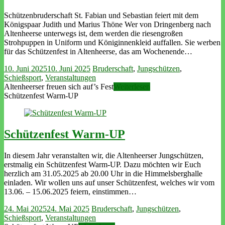
Schützenbruderschaft St. Fabian und Sebastian feiert mit dem
Königspaar Judith und Marius Thöne Wer von Dringenberg nach
Altenheerse unterwegs ist, dem werden die riesengroßen
Strohpuppen in Uniform und Königinnenkleid auffallen. Sie werben
für das Schützenfest in Altenheerse, das am Wochenende…
10. Juni 2025
10. Juni 2025
Bruderschaft
,
Jungschützen
,
Schießsport
,
Veranstaltungen
Altenheerser freuen sich auf’s Fest
Weiterlesen
Schützenfest Warm-UP
Schützenfest Warm-UP
In diesem Jahr veranstalten wir, die Altenheerser Jungschützen,
erstmalig ein Schützenfest Warm-UP. Dazu möchten wir Euch
herzlich am 31.05.2025 ab 20.00 Uhr in die Himmelsberghalle
einladen. Wir wollen uns auf unser Schützenfest, welches wir vom
13.06. – 15.06.2025 feiern, einstimmen…
24. Mai 2025
24. Mai 2025
Bruderschaft
,
Jungschützen
,
Schießsport
,
Veranstaltungen