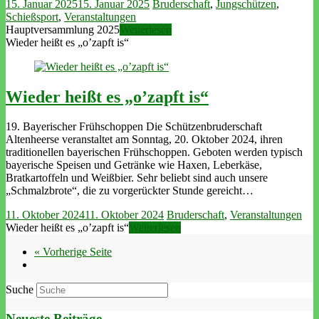
15. Januar 2025
15. Januar 2025
Bruderschaft
,
Jungschützen
,
Schießsport
,
Veranstaltungen
Hauptversammlung 2025
Weiterlesen
Wieder heißt es „o’zapft is“
Wieder heißt es „o’zapft is“
19. Bayerischer Frühschoppen Die Schützenbruderschaft
Altenheerse veranstaltet am Sonntag, 20. Oktober 2024, ihren
traditionellen bayerischen Frühschoppen. Geboten werden typisch
bayerische Speisen und Getränke wie Haxen, Leberkäse,
Bratkartoffeln und Weißbier. Sehr beliebt sind auch unsere
„Schmalzbrote“, die zu vorgerückter Stunde gereicht…
11. Oktober 2024
11. Oktober 2024
Bruderschaft
,
Veranstaltungen
Wieder heißt es „o’zapft is“
Weiterlesen
« Vorherige Seite
Suche
Neueste Beiträge