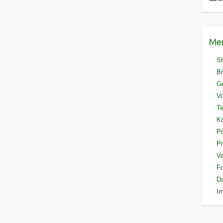
Me
St
Br
G
Vo
Te
Kö
Pr
P
Ve
F
D
I