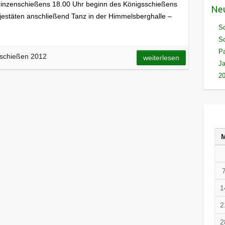
inzenschießens 18.00 Uhr beginn des Königsschießens
Neu
estäten anschließend Tanz in der Himmelsberghalle –
Sc
Sc
Pa
schießen 2012
weiterlesen
J
20
1
2
2