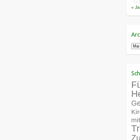
« Ja
Arc
Arch
Sch
Fü
H
Ge
Ki
mi
Tr
Zu