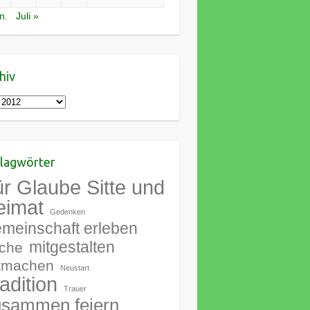
n.
Juli »
hiv
iv
lagwörter
r Glaube Sitte und
eimat
Gedenken
meinschaft erleben
mitgestalten
rche
tmachen
Neustart
adition
Trauer
sammen feiern