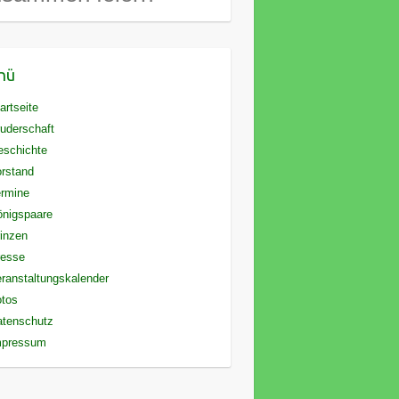
nü
artseite
uderschaft
eschichte
rstand
rmine
nigspaare
inzen
resse
ranstaltungskalender
otos
atenschutz
mpressum