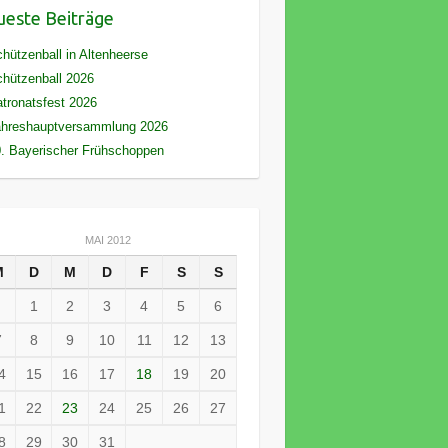
este Beiträge
hützenball in Altenheerse
hützenball 2026
tronatsfest 2026
ahreshauptversammlung 2026
. Bayerischer Frühschoppen
MAI 2012
M
D
M
D
F
S
S
1
2
3
4
5
6
7
8
9
10
11
12
13
4
15
16
17
18
19
20
1
22
23
24
25
26
27
8
29
30
31