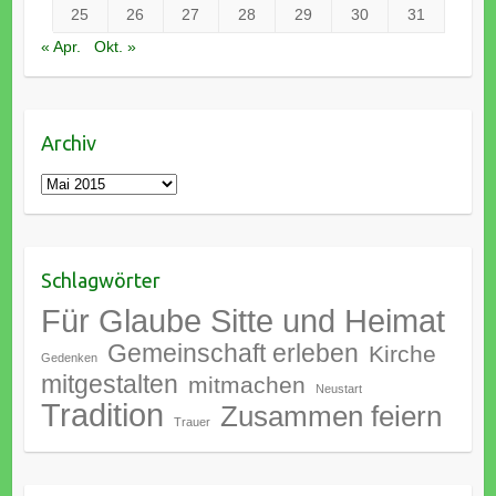
25
26
27
28
29
30
31
« Apr.
Okt. »
Archiv
Archiv
Schlagwörter
Für Glaube Sitte und Heimat
Gemeinschaft erleben
Kirche
Gedenken
mitgestalten
mitmachen
Neustart
Tradition
Zusammen feiern
Trauer