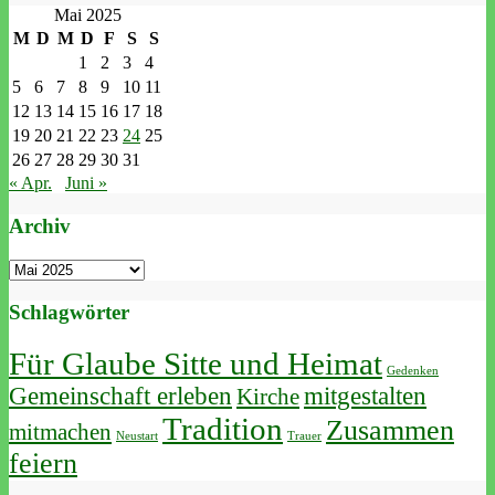
Mai 2025
M
D
M
D
F
S
S
1
2
3
4
5
6
7
8
9
10
11
12
13
14
15
16
17
18
19
20
21
22
23
24
25
26
27
28
29
30
31
« Apr.
Juni »
Archiv
Archiv
Schlagwörter
Für Glaube Sitte und Heimat
Gedenken
Gemeinschaft erleben
mitgestalten
Kirche
Tradition
Zusammen
mitmachen
Neustart
Trauer
feiern