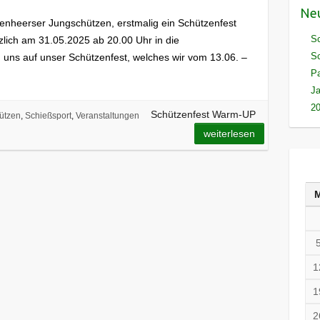
Neu
ltenheerser Jungschützen, erstmalig ein Schützenfest
Sc
lich am 31.05.2025 ab 20.00 Uhr in die
Sc
 uns auf unser Schützenfest, welches wir vom 13.06. –
Pa
J
20
Schützenfest Warm-UP
ützen
,
Schießsport
,
Veranstaltungen
weiterlesen
1
1
2