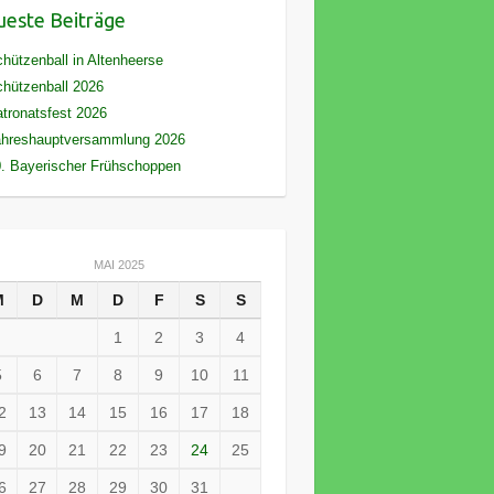
este Beiträge
hützenball in Altenheerse
hützenball 2026
tronatsfest 2026
ahreshauptversammlung 2026
. Bayerischer Frühschoppen
MAI 2025
M
D
M
D
F
S
S
1
2
3
4
5
6
7
8
9
10
11
2
13
14
15
16
17
18
9
20
21
22
23
24
25
6
27
28
29
30
31