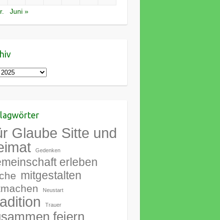
r.
Juni »
hiv
iv
lagwörter
r Glaube Sitte und
eimat
Gedenken
meinschaft erleben
mitgestalten
rche
tmachen
Neustart
adition
Trauer
sammen feiern