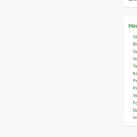
Me
St
Br
G
Vo
Te
Kö
Pr
P
Ve
F
D
I