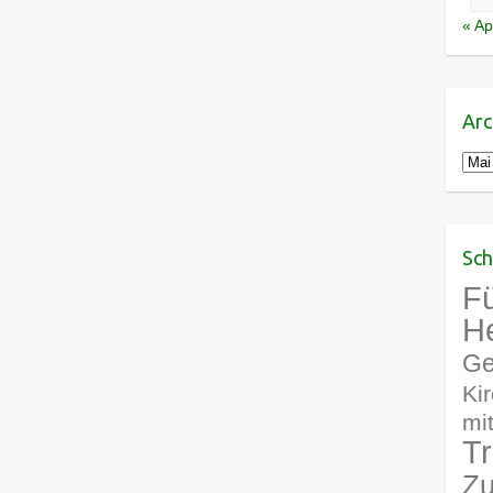
« Ap
Arc
Arch
Sch
Fü
H
Ge
Ki
mi
Tr
Zu