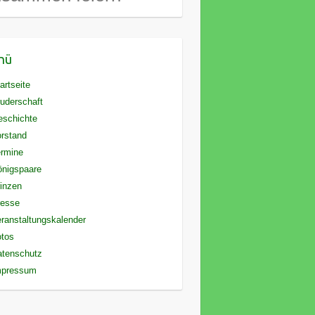
nü
artseite
uderschaft
eschichte
rstand
rmine
nigspaare
inzen
resse
ranstaltungskalender
otos
atenschutz
mpressum